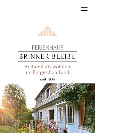
FERIENHAUS
_________________________________
BRINKER BLEIBE
_________________________________
Authentisch wohnen
im Bergischen Land
seit 1936