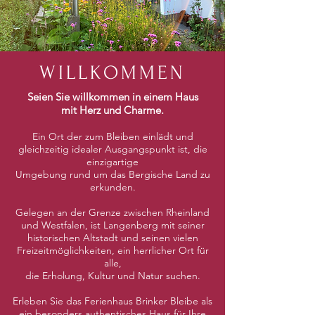
WILLKOMMEN
Seien
Sie willkommen in einem Haus
mit Herz und Charme.
Ein
Ort
der zum B
leiben einlädt
und
gleichzeitig
idealer Ausgangspunkt ist,
die
einzigartige
Umgebung rund um das
Bergische Land zu
erkunden.
Gelegen an der Grenze zwischen Rheinland
und Westfalen, ist Langenberg mit seiner
historischen Altstadt und seinen vielen
Freizeit
möglichkeiten, ein herrlicher Ort für
alle,
die Erholung, Kultur und Natur suchen.
Erleben Sie das Ferienhaus Brinker Bleibe als
ein besonders
authentisches Haus für Ihre