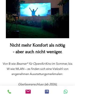
Nicht mehr Komfort als nötig
- aber auch nicht weniger.
Von B wie
Beamer* für OpenAir-Kino
im Sommer,
bis
W wie WLAN – es finden sich eine Vielzahl von
angenehmen Ausstattungsmerkmalen:
Glasfaseranschluss (ab 2026),
5 LED TVs,
S
onos Soundsystem,
free Netflix, free
WLAN,
Ofen mit Microwelle,
Gasherd, Kühlschrank mit Gefriefach,
Geschirrspülautomat, Waschmaschine, Nespresso